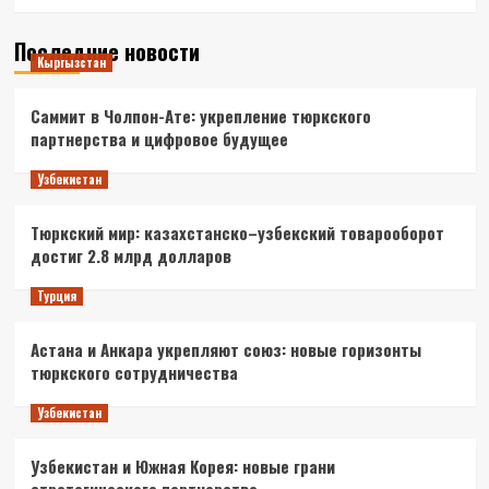
Последние новости
Кыргызстан
Саммит в Чолпон-Ате: укрепление тюркского
партнерства и цифровое будущее
Узбекистан
Тюркский мир: казахстанско–узбекский товарооборот
достиг 2.8 млрд долларов
Турция
Астана и Анкара укрепляют союз: новые горизонты
тюркского сотрудничества
Узбекистан
Узбекистан и Южная Корея: новые грани
стратегического партнерства