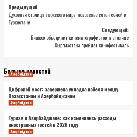
Навигация
Предыдущий
Духовная столица тюркского мира: новоселье сотен семей в
записи
Туркестане
Следующий:
Бишкек объединит кинематографистов: в столице
Кыргызстана пройдет кинофестиваль
Больше новостей
Азербайджан
Цифровой мост: завершена укладка кабеля между
Казахстаном и Азербайджаном
Азербайджан
Туризм в Азербайджане: как изменились расходы
иностранных гостей в 2026 году
Азербайджан