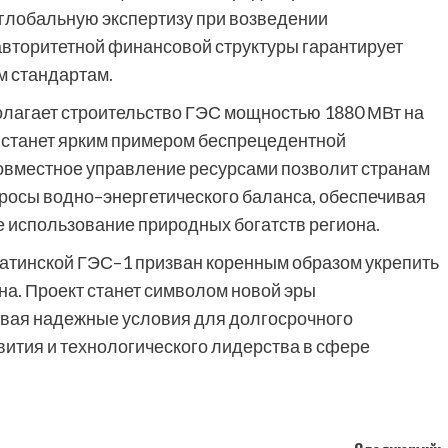
 глобальную экспертизу при возведении
авторитетной финансовой структуры гарантирует
м стандартам.
лагает строительство ГЭС мощностью 1880 МВт на
я станет ярким примером беспрецедентной
Совместное управление ресурсами позволит странам
росы водно–энергетического баланса, обеспечивая
е использование природных богатств региона.
ратинской ГЭС–1 призван коренным образом укрепить
на. Проект станет символом новой эры
давая надежные условия для долгосрочного
ития и технологического лидерства в сфере