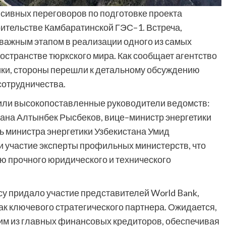
сивных переговоров по подготовке проекта
ительстве Камбаратинской ГЭС–1. Встреча,
а важным этапом в реализации одного из самых
остранстве тюркского мира. Как сообщает агентство
ики, стороны перешли к детальному обсуждению
сотрудничества.
или высокопоставленные руководители ведомств:
тана Алтынбек Рысбеков, вице–министр энергетики
ь министра энергетики Узбекистана Умид
 участие эксперты профильных министерств, что
ю прочного юридического и технического
у придало участие представителей World Bank,
ак ключевого стратегического партнера. Ожидается,
им из главных финансовых кредиторов, обеспечивая