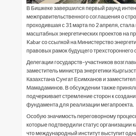
В Бишкеке завершился первый раунд интен
межправительственного соглашения о стро
проходившая с 31 марта по 2 апреля, стал
масштабных энергетических проектов на пр
Kabar со ссылкой на Министерство энергет
правовых рамок будущего трехстороннего 
Делегации государств–участников возглав
заместитель министра энергетики Кыргызс
Казахстана Сунгат Есимханов и заместител
Мамадаминов. В обсуждении также приняли
подчеркивает стремление сторон к создани
фундамента для реализации мегапроекта.
Особую значимость переговорному процесс
которые подтвердили статус организации к
что международный институт выступит одн