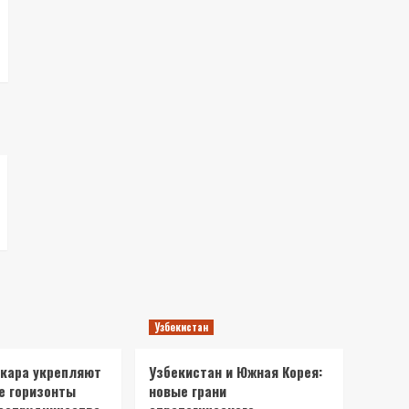
Узбекистан
нкара укрепляют
Узбекистан и Южная Корея:
е горизонты
новые грани