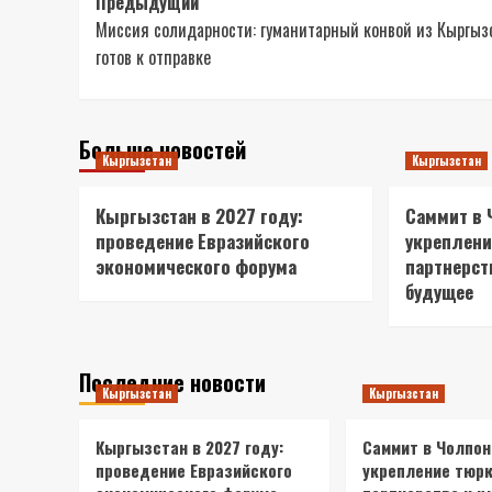
Навигация
Предыдущий
Миссия солидарности: гуманитарный конвой из Кыргыз
записи
готов к отправке
Больше новостей
Кыргызстан
Кыргызстан
Кыргызстан в 2027 году:
Саммит в 
проведение Евразийского
укреплени
экономического форума
партнерст
будущее
Последние новости
Кыргызстан
Кыргызстан
Кыргызстан в 2027 году:
Саммит в Чолпон
проведение Евразийского
укрепление тюрк