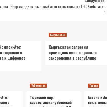
Следующий:
стана
Энергия единства: новый этап строительства ГЭС Камбарата–
1
Кыргызстан
Чолпон-Ате:
Кыргызстан запретил
е тюркского
кремацию: новые правила
ва и цифровое
захоронения в республике
Узбекистан
Турция
-Ате:
Тюркский мир:
Астана и А
ского
казахстанско–узбекский
союз: новы