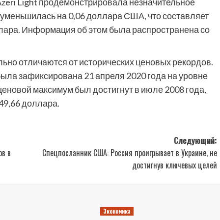
zeri Light продемонстрировала незначительное
 уменьшилась на 0,06 доллара США, что составляет
оллара. Информация об этом была распространена со
льно отличаются от исторических ценовых рекордов.
была зафиксирована 21 апреля 2020 года на уровне
ценовой максимум был достигнут в июле 2008 года,
49,66 доллара.
Следующий:
ов в
Спецпосланник США: Россия проигрывает в Украине, не
достигнув ключевых целей
Экономика