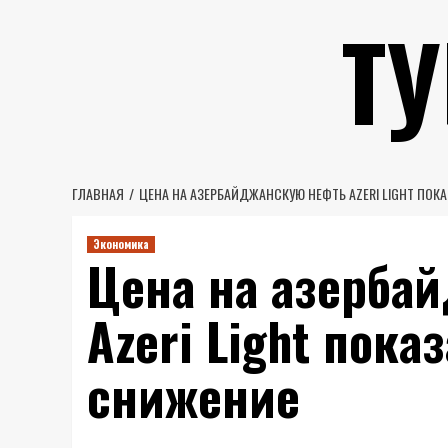
Перейти
Т
к
содержимому
ГЛАВНАЯ
ЦЕНА НА АЗЕРБАЙДЖАНСКУЮ НЕФТЬ AZERI LIGHT ПОК
Экономика
Цена на азерба
Azeri Light пок
снижение