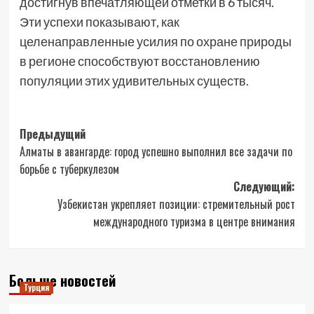
достигнув впечатляющей отметки в 6 тысяч.
Эти успехи показывают, как
целенаправленные усилия по охране природы
в регионе способствуют восстановлению
популяции этих удивительных существ.
Навигация
Предыдущий
Алматы в авангарде: город успешно выполнил все задачи по
записи
борьбе с туберкулезом
Следующий:
Узбекистан укрепляет позиции: стремительный рост
международного туризма в центре внимания
Больше новостей
Турция