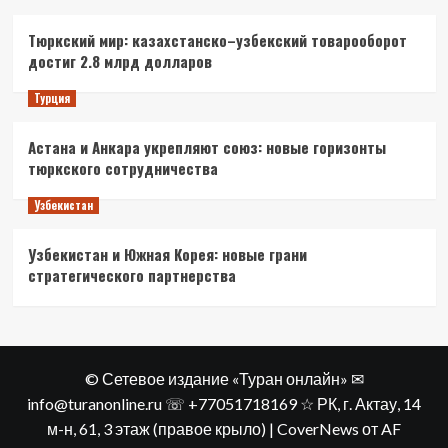
Тюркский мир: казахстанско–узбекский товарооборот
достиг 2.8 млрд долларов
Турция
Астана и Анкара укрепляют союз: новые горизонты
тюркского сотрудничества
Узбекистан
Узбекистан и Южная Корея: новые грани
стратегического партнерства
© Сетевое издание «Туран онлайн» ✉
info@turanonline.ru ☏ +77051718169 ☆ РК, г. Актау​, 14
м-н, 61, 3 этаж (правое крыло)
|
CoverNews
от AF