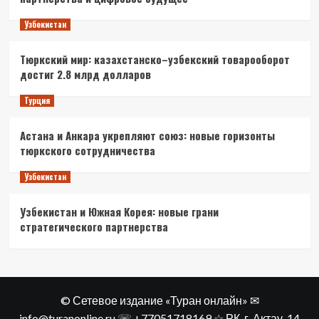
Узбекистан
Тюркский мир: казахстанско–узбекский товарооборот
достиг 2.8 млрд долларов
Турция
Астана и Анкара укрепляют союз: новые горизонты
тюркского сотрудничества
Узбекистан
Узбекистан и Южная Корея: новые грани
стратегического партнерства
© Сетевое издание «Туран онлайн» ✉
info@turanonline.ru ☏ +77051718169 ☆ РК, г. Актау​, 14