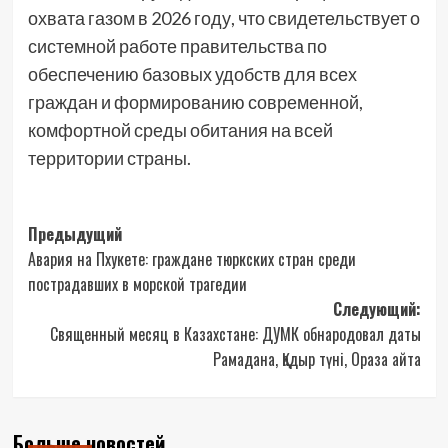
охвата газом в 2026 году, что свидетельствует о
системной работе правительства по
обеспечению базовых удобств для всех
граждан и формированию современной,
комфортной среды обитания на всей
территории страны.
Навигация
Предыдущий
Авария на Пхукете: граждане тюркских стран среди
записи
пострадавших в морской трагедии
Следующий:
Священный месяц в Казахстане: ДУМК обнародовал даты
Рамадана, Қадыр түні, Ораза айта
Больше новостей