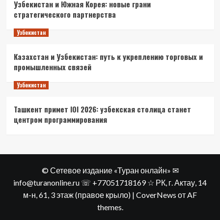
Узбекистан и Южная Корея: новые грани
стратегического партнерства
Узбекистан
Казахстан и Узбекистан: путь к укреплению торговых и
промышленных связей
Узбекистан
Ташкент примет IOI 2026: узбекская столица станет
центром программирования
© Сетевое издание «Туран онлайн» ✉
info@turanonline.ru ☏ +77051718169 ☆ РК, г. Актау​, 14
м-н, 61, 3 этаж (правое крыло)
|
CoverNews
от AF
themes.