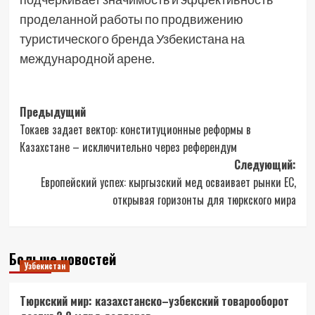
проделанной работы по продвижению
туристического бренда Узбекистана на
международной арене.
Навигация
Предыдущий
Токаев задает вектор: конституционные реформы в
записи
Казахстане – исключительно через референдум
Следующий:
Европейский успех: кыргызский мед осваивает рынки ЕС,
открывая горизонты для тюркского мира
Больше новостей
Узбекистан
Тюркский мир: казахстанско–узбекский товарооборот