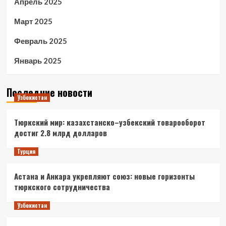
Апрель 2025
Март 2025
Февраль 2025
Январь 2025
Последние новости
Узбекистан
Тюркский мир: казахстанско–узбекский товарооборот
достиг 2.8 млрд долларов
Турция
Астана и Анкара укрепляют союз: новые горизонты
тюркского сотрудничества
Узбекистан