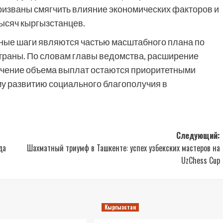
ризваны смягчить влияние экономических факторов и
ысяч кыргызстанцев.
нные шаги являются частью масштабного плана по
траны. По словам главы ведомства, расширение
личение объема выплат остаются приоритетными
у развитию социального благополучия в
Следующий:
да
Шахматный триумф в Ташкенте: успех узбекских мастеров на
UzChess Cup
Кыргызстан