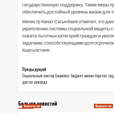
государственную поддержку. Такие меры п
обеспечить достойный уровень жизни для т
Министр Канат Сагынбаев отметил, что да
укреплению системы социальной защиты с
охвата льготных категорий граждан и уве
задачами, способствующими долгосрочном
Кыргызстане.
Навигация
Предыдущий
Социальный вектор Бишкека: бюджет министерства тру
записи
достиг рекорда
Больше новостей
Кыргызстан
Кыргызстан