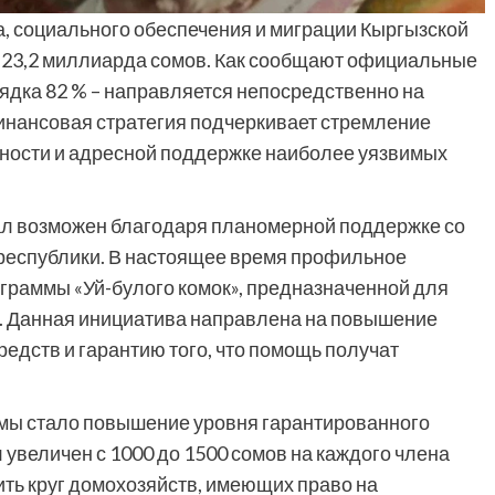
, социального обеспечения и миграции Кыргызской
в 23,2 миллиарда сомов. Как сообщают официальные
рядка 82 % – направляется непосредственно на
инансовая стратегия подчеркивает стремление
ности и адресной поддержке наиболее уязвимых
тал возможен благодаря планомерной поддержке со
 республики. В настоящее время профильное
граммы «Уй-булого комок», предназначенной для
. Данная инициатива направлена на повышение
дств и гарантию того, что помощь получат
ы стало повышение уровня гарантированного
 увеличен с 1000 до 1500 сомов на каждого члена
ть круг домохозяйств, имеющих право на