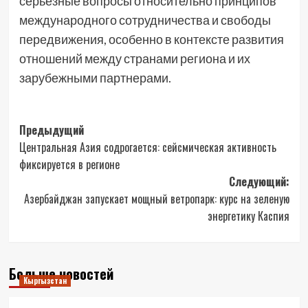
серьёзные вопросы относительно принципов
международного сотрудничества и свободы
передвижения, особенно в контексте развития
отношений между странами региона и их
зарубежными партнерами.
Навигация
Предыдущий
Центральная Азия содрогается: сейсмическая активность
записи
фиксируется в регионе
Следующий:
Азербайджан запускает мощный ветропарк: курс на зеленую
энергетику Каспия
Больше новостей
Кыргызстан