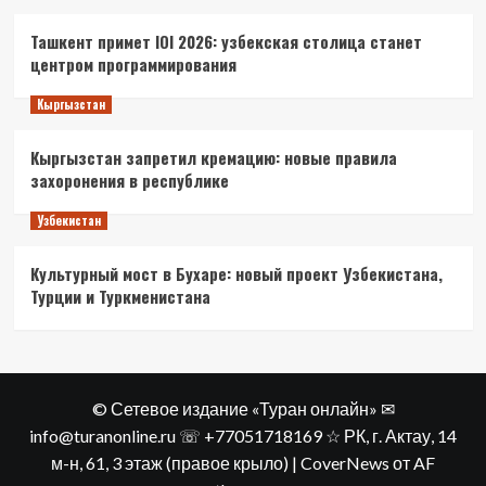
Ташкент примет IOI 2026: узбекская столица станет
центром программирования
Кыргызстан
Кыргызстан запретил кремацию: новые правила
захоронения в республике
Узбекистан
Культурный мост в Бухаре: новый проект Узбекистана,
Турции и Туркменистана
© Сетевое издание «Туран онлайн» ✉
info@turanonline.ru ☏ +77051718169 ☆ РК, г. Актау​, 14
м-н, 61, 3 этаж (правое крыло)
|
CoverNews
от AF