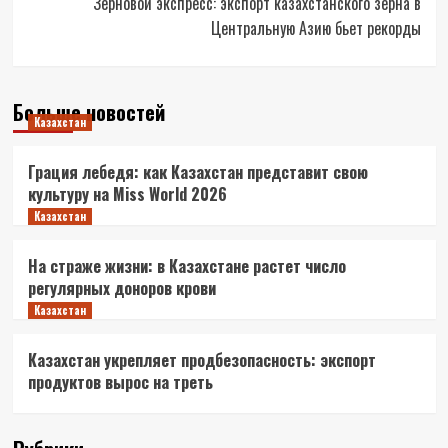
Зерновой экспресс: экспорт казахстанского зерна в
Центральную Азию бьет рекорды
Больше новостей
Казахстан
Грация лебедя: как Казахстан представит свою
культуру на Miss World 2026
Казахстан
На страже жизни: в Казахстане растет число
регулярных доноров крови
Казахстан
Казахстан укрепляет продбезопасность: экспорт
продуктов вырос на треть