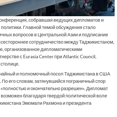
конференция, собравшая ведущих дипломатов и
 политики. Главной темой обсуждения стало
чных вопросов в Центральной Азии и подписание
 всестороннее сотрудничество между Таджикистаном,
ие, организованное дипломатическими
рстве с Eurasia Center при Atlantic Council,
 столице.
чайный и полномочный посол Таджикистана в США
 По его словам, затянувшийся пограничный спор
«полностью и окончательно разрешен». Дипломат
ал возможен благодаря твердой политической воле
джикистана Эмомали Рахмона и президента