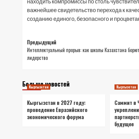
находить компромиссы по столь чувствител
важнейшее свидетельство перехода к каче
созданию единого, безопасного и процвет
Навигация
Предыдущий
Интеллектуальный прорыв: как школы Казахстана борют
записи
лидерство
Больше новостей
Кыргызстан
Кыргызстан
Кыргызстан в 2027 году:
Саммит в 
проведение Евразийского
укреплени
экономического форума
партнерст
будущее