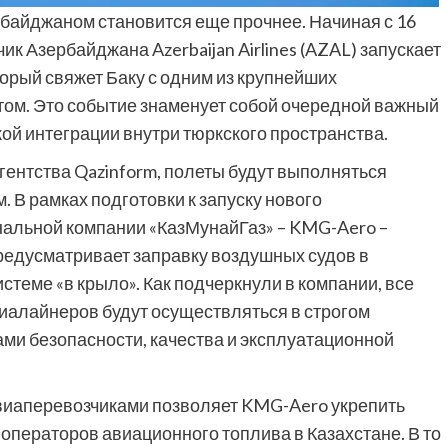
байджаном становится еще прочнее. Начиная с 16
к Азербайджана Azerbaijan Airlines (AZAL) запускает
орый свяжет Баку с одним из крупнейших
ом. Это событие знаменует собой очередной важный
ой интеграции внутри тюркского пространства.
нтства Qazinform, полеты будут выполняться
. В рамках подготовки к запуску нового
альной компании «КазМунайГаз» – KMG-Aero –
редусматривает заправку воздушных судов в
еме «в крыло». Как подчеркнули в компании, все
иалайнеров будут осуществляться в строгом
ми безопасности, качества и эксплуатационной
виаперевозчиками позволяет KMG-Aero укрепить
 операторов авиационного топлива в Казахстане. В то