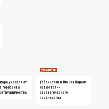
Узбекистан
нкара укрепляют
Узбекистан и Южная Корея:
е горизонты
новые грани
сотрудничества
стратегического
партнерства