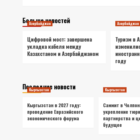
Больше новостей
Азербайджан
Азербайджан
Цифровой мост: завершена
Туризм в 
укладка кабеля между
изменили
Казахстаном и Азербайджаном
иностранн
году
Последние новости
Кыргызстан
Кыргызстан
Кыргызстан в 2027 году:
Саммит в Чолпон
проведение Евразийского
укрепление тюрк
экономического форума
партнерства и ц
будущее