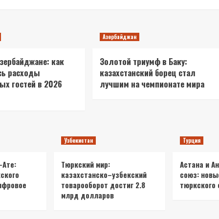
Азербайджан
Азербайджане: как
Золотой триумф в Баку:
сь расходы
казахстанский борец стал
ых гостей в 2026
лучшим на чемпионате мира
Узбекистан
Турция
-Ате:
Тюркский мир:
Астана и А
ского
казахстанско–узбекский
союз: новы
ифровое
товарооборот достиг 2.8
тюркского 
млрд долларов