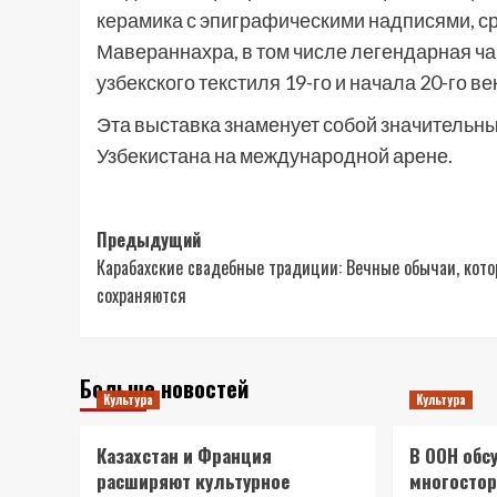
керамика с эпиграфическими надписями, с
Мавераннахра, в том числе легендарная ч
узбекского текстиля 19-го и начала 20-го ве
Эта выставка знаменует собой значительны
Узбекистана на международной арене.
Навигация
Предыдущий
Карабахские свадебные традиции: Вечные обычаи, кот
записи
сохраняются
Больше новостей
Культура
Культура
Казахстан и Франция
В ООН обс
расширяют культурное
многостор