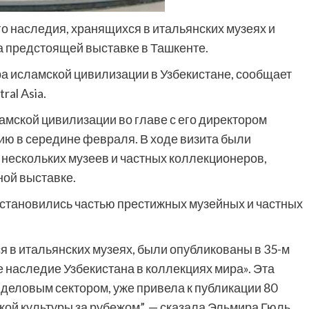
о наследия, хранящихся в итальянских музеях и
а предстоящей выставке в Ташкенте.
а исламской цивилизации в Узбекистане, сообщает
ral Asia.
амской цивилизации во главе с его директором
ю в середине февраля. В ходе визита были
нескольких музеев и частных коллекционеров,
ой выставке.
 становились частью престижных музейных и частных
я в итальянских музеях, были опубликованы в 35-м
 наследие Узбекистана в коллекциях мира». Эта
деловым сектором, уже привела к публикации 80
ой культуры за рубежом”, — сказала Эльмира Гюль,