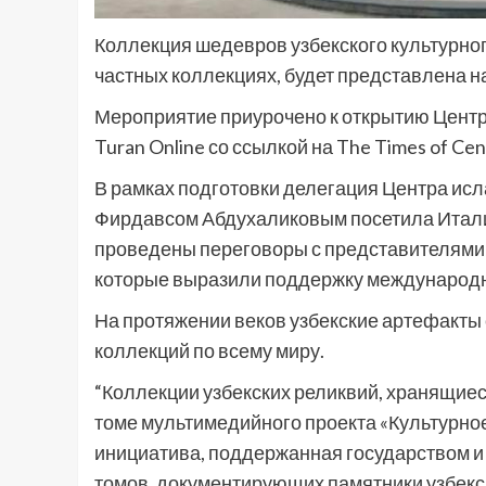
Коллекция шедевров узбекского культурног
частных коллекциях, будет представлена н
Мероприятие приурочено к открытию Центр
Turan Online со ссылкой на The Times of Cent
В рамках подготовки делегация Центра исл
Фирдавсом Абдухаликовым посетила Итали
проведены переговоры с представителями 
которые выразили поддержку международн
На протяжении веков узбекские артефакты
коллекций по всему миру.
“Коллекции узбекских реликвий, хранящиес
томе мультимедийного проекта «Культурное
инициатива, поддержанная государством и 
томов, документирующих памятники узбекск