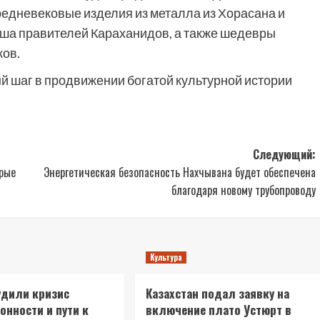
редневековые изделия из металла из Хорасана и
аша правителей Караханидов, а также шедевры
ков.
й шаг в продвижении богатой культурной истории
Следующий:
орые
Энергетическая безопасность Нахчывана будет обеспечена
благодаря новому трубопроводу
Культура
удили кризис
Казахстан подал заявку на
онности и пути к
включение плато Устюрт в